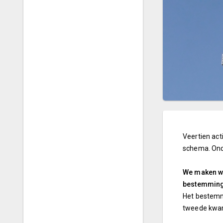
Veertien act
schema. Ond
We maken wo
bestemmings
Het bestemmi
tweede kwar