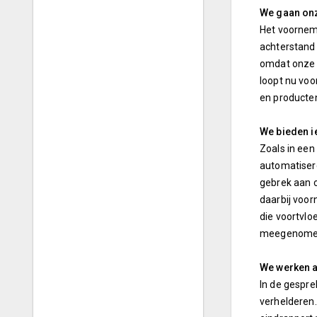
We gaan onz
Het voorneme
achterstand 
omdat onze c
loopt nu voor
en producten
We bieden i
Zoals in een
automatisere
gebrek aan c
daarbij voor
die voortvlo
meegenomen 
We werken a
In de gespre
verhelderen