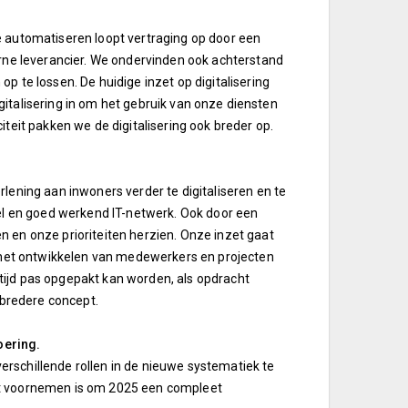
e automatiseren loopt vertraging op door een
erne leverancier. We ondervinden ook achterstand
 te lossen. De huidige inzet op digitalisering
igitalisering in om het gebruik van onze diensten
teit pakken we de digitalisering ook breder op.
lening aan inwoners verder te digitaliseren en te
iel en goed werkend IT-netwerk. Ook door een
 en onze prioriteiten herzien. Onze inzet gaat
, het ontwikkelen van medewerkers en projecten
n tijd pas opgepakt kan worden, als opdracht
bredere concept.
oering.
rschillende rollen in de nieuwe systematiek te
et voornemen is om 2025 een compleet