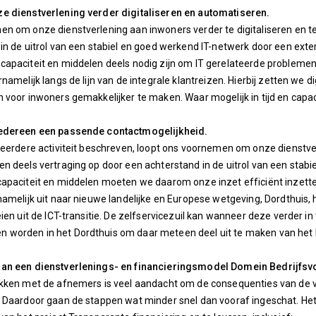
e dienstverlening verder digitaliseren en automatiseren.
n om onze dienstverlening aan inwoners verder te digitaliseren en t
in de uitrol van een stabiel en goed werkend IT-netwerk door een ext
apaciteit en middelen deels nodig zijn om IT gerelateerde problemen op
namelijk langs de lijn van de integrale klantreizen. Hierbij zetten we d
 voor inwoners gemakkelijker te maken. Waar mogelijk in tijd en capaci
edereen een passende contactmogelijkheid.
 eerdere activiteit beschreven, loopt ons voornemen om onze dienstver
n deels vertraging op door een achterstand in de uitrol van een stab
apaciteit en middelen moeten we daarom onze inzet efficiënt inzetten
namelijk uit naar nieuwe landelijke en Europese wetgeving, Dordthuis
eien uit de ICT-transitie. De zelfservicezuil kan wanneer deze verder i
worden in het Dordthuis om daar meteen deel uit te maken van het 
an een dienstverlenings- en financieringsmodel Domein Bedrijfsv
kken met de afnemers is veel aandacht om de consequenties van de ve
. Daardoor gaan de stappen wat minder snel dan vooraf ingeschat. H